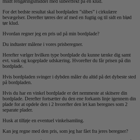
mildt rengøringsmiddel med slibeeffekt på en klud.
For det bedste resultat skal bordpladen ”slibes” i cirkulære
bevægelser. Derefter tørres der af med en fugtig og til sidt en blød
tør klud.
Hvordan regner jeg en pris ud på min bordplade?
Du indtaster målene i vores prisberegner.
Herefter vælger hvilken type bordplade du kunne tænke dig samt
evt. vask og kogeplade udskæring. Hvorefter du får prisen på din
bordplade.
Hvis bordpladen svinger i dybden måler du altid på det dybeste sted
på bordpladen.
Hvis du har en vinkel bordplade er det nemmeste at skitsere din
bordplade. Derefter fortsætter du den ene forkants linje igennem din
plade for at opdele den i 2 hvorefter den let kan beregnes som 2
separate plader.
Husk at tilføje en eventuel vinkelsamling.
Kan jeg regne med den pris, som jeg har fået fra jeres beregner?