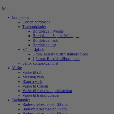
Menu
bordplader
Corian bordplade
Træbordplader
Bordplade i Wenge
Bordplade i Sapele Mahogni
Bordplade i ask
Bordplade i eg
Stålbordplade
5 mm. Massiv rustfri stålbordplade
1,5 mm. Rustfri stålbordplade
Fenix kompaktlaminat
Vaske
Vaske til stål
Messing vask
Blanco vask
Vaske til Corian
Vaske til fenix kompaktlaminat
Vaske til træbordplader
Badmøbler
Badeværelsesmøbler 60 cm.
Badeværelsesmøbler 74 cm.
Badeværelsesmøbler 80 cm.