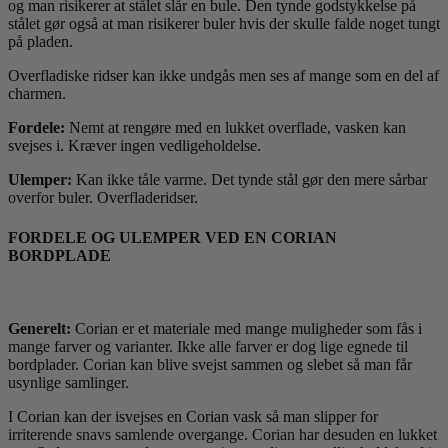
og man risikerer at stålet slår en bule. Den tynde godstykkelse på
stålet gør også at man risikerer buler hvis der skulle falde noget tungt
på pladen.
Overfladiske ridser kan ikke undgås men ses af mange som en del af
charmen.
Fordele:
Nemt at rengøre med en lukket overflade, vasken kan
svejses i. Kræver ingen vedligeholdelse.
Ulemper:
Kan ikke tåle varme. Det tynde stål gør den mere sårbar
overfor buler. Overfladeridser.
FORDELE OG ULEMPER VED EN CORIAN
BORDPLADE
Generelt:
Corian er et materiale med mange muligheder som fås i
mange farver og varianter. Ikke alle farver er dog lige egnede til
bordplader. Corian kan blive svejst sammen og slebet så man får
usynlige samlinger.
I Corian kan der isvejses en Corian vask så man slipper for
irriterende snavs samlende overgange. Corian har desuden en lukket