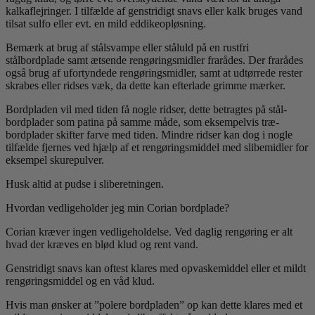
kalkaflejringer. I tilfælde af genstridigt snavs eller kalk bruges vand
tilsat sulfo eller evt. en mild eddikeopløsning.
Bemærk at brug af stålsvampe eller ståluld på en rustfri
stålbordplade samt ætsende rengøringsmidler frarådes. Der frarådes
også brug af ufortyndede rengøringsmidler, samt at udtørrede rester
skrabes eller ridses væk, da dette kan efterlade grimme mærker.
Bordpladen vil med tiden få nogle ridser, dette betragtes på stål-
bordplader som patina på samme måde, som eksempelvis træ-
bordplader skifter farve med tiden. Mindre ridser kan dog i nogle
tilfælde fjernes ved hjælp af et rengøringsmiddel med slibemidler for
eksempel skurepulver.
Husk altid at pudse i sliberetningen.
Hvordan vedligeholder jeg min Corian bordplade?
Corian kræver ingen vedligeholdelse. Ved daglig rengøring er alt
hvad der kræves en blød klud og rent vand.
Genstridigt snavs kan oftest klares med opvaskemiddel eller et mildt
rengøringsmiddel og en våd klud.
Hvis man ønsker at ”polere bordpladen” op kan dette klares med et