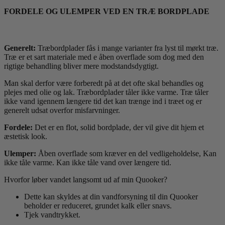
FORDELE OG ULEMPER VED EN TRÆ BORDPLADE
Generelt:
Træbordplader fås i mange varianter fra lyst til mørkt træ.
Træ er et sart materiale med e åben overflade som dog med den
rigtige behandling bliver mere modstandsdygtigt.
Man skal derfor være forberedt på at det ofte skal behandles og
plejes med olie og lak. Træbordplader tåler ikke varme. Træ tåler
ikke vand igennem længere tid det kan trænge ind i træet og er
generelt udsat overfor misfarvninger.
Fordele:
Det er en flot, solid bordplade, der vil give dit hjem et
æstetisk look.
Ulemper:
Åben overflade som kræver en del vedligeholdelse, Kan
ikke tåle varme. Kan ikke tåle vand over længere tid.
Hvorfor løber vandet langsomt ud af min Quooker?
Dette kan skyldes at din vandforsyning til din Quooker
beholder er reduceret, grundet kalk eller snavs.
Tjek vandtrykket.