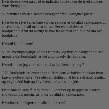
Hvis du er sikker på at alt er indtastet korrekt kan du trygt stole på
vores beregner.
Vi benytter selv den samme beregner når vi udregner priser.
Hvis du er i tvivl eller bare vil være sikker er du altid velkommen til
at sende os en mail med en skitse eller en beskrivelse af din
bordplade. Så vil du hurtigt få svar fra os med et tilbud på din nye
bordplade.
Hvortil kan I levere?
Vi er leveringsdygtige i hele Danmark, og hvis du vælger at vi skal
montere din bordplade, er det altid os selv der kommer.
Hvordan kan jeg være sikker på at kvaliteten er i top?
JKS Bordplade er leverandør til flere danske køkkenbutikker hvor
kravene ofte er høje. Vi sætter en stolthed i at levere et godt resultat
og vi går altid højt op i kvaliteten af vores arbejde.
Dette kan du selv få at se hvis du kommer og besøger os i vores
showroom i Espergærde, hvor du altid er velkommen.
Hvorfor er I billigere end alle butikkerne?