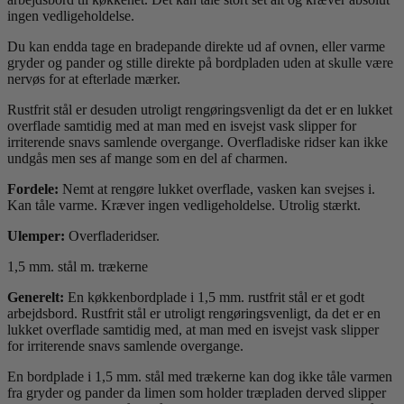
ingen vedligeholdelse.
Du kan endda tage en bradepande direkte ud af ovnen, eller varme
gryder og pander og stille direkte på bordpladen uden at skulle være
nervøs for at efterlade mærker.
Rustfrit stål er desuden utroligt rengøringsvenligt da det er en lukket
overflade samtidig med at man med en isvejst vask slipper for
irriterende snavs samlende overgange. Overfladiske ridser kan ikke
undgås men ses af mange som en del af charmen.
Fordele:
Nemt at rengøre lukket overflade, vasken kan svejses i.
Kan tåle varme. Kræver ingen vedligeholdelse. Utrolig stærkt.
Ulemper:
Overfladeridser.
1,5 mm. stål m. trækerne
Generelt:
En køkkenbordplade i 1,5 mm. rustfrit stål er et godt
arbejdsbord. Rustfrit stål er utroligt rengøringsvenligt, da det er en
lukket overflade samtidig med, at man med en isvejst vask slipper
for irriterende snavs samlende overgange.
En bordplade i 1,5 mm. stål med trækerne kan dog ikke tåle varmen
fra gryder og pander da limen som holder træpladen derved slipper