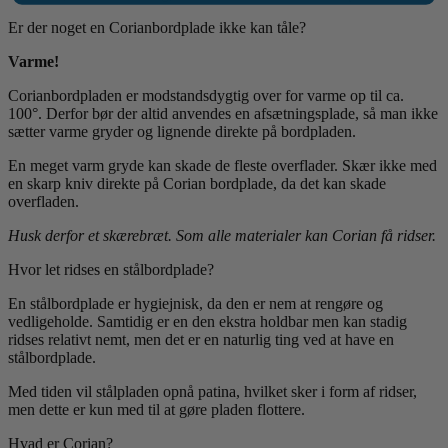
Er der noget en Corianbordplade ikke kan tåle?
Varme!
Corianbordpladen er modstandsdygtig over for varme op til ca.
100°. Derfor bør der altid anvendes en afsætningsplade, så man ikke
sætter varme gryder og lignende direkte på bordpladen.
En meget varm gryde kan skade de fleste overflader. Skær ikke med
en skarp kniv direkte på Corian bordplade, da det kan skade
overfladen.
Husk derfor et skærebræt. Som alle materialer kan Corian få ridser.
Hvor let ridses en stålbordplade?
En stålbordplade er hygiejnisk, da den er nem at rengøre og
vedligeholde. Samtidig er en den ekstra holdbar men kan stadig
ridses relativt nemt, men det er en naturlig ting ved at have en
stålbordplade.
Med tiden vil stålpladen opnå patina, hvilket sker i form af ridser,
men dette er kun med til at gøre pladen flottere.
Hvad er Corian?