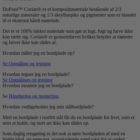
DuPont™ Corian® er et kompositmateriale bestående af 2/3
naturlige mineraler og 1/3 akrylharpiks og pigmenter som er blandet
til et ekstremt hårdt materiale.
Det er et 100% lukket materiale som gør at lugt, fugt og farve ikke
kan sætte sig. Corian® er gennemfarvet hvilket betyder at mønstre
og farver ikke kan slides af.
Hvordan måler jeg en bordplade op?
Se Opmåling og tegning
Hvordan tegner jeg en bordplade?
Se Opmålings og tegning
Hvordan montere jeg en bordplade?
Se
Håndtering og montering
.
Hvordan vedligeholder jeg min stålbordplade?
Med en bordplade i rustfrit stål får du en bordplade for livet, som er
nem at holde, og stort set ikke kan slides op.
Som daglig rengøring er det nok at tørre bordpladen af med en
fugtig klud, og tørre evt. overskydende vand væk for at undgå