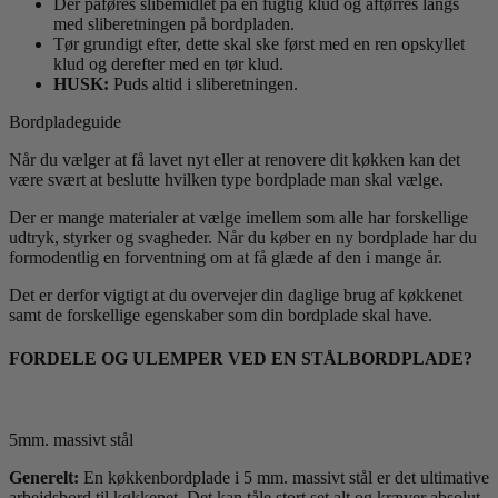
Der påføres slibemidlet på en fugtig klud og aftørres langs
med sliberetningen på bordpladen.
Tør grundigt efter, dette skal ske først med en ren opskyllet
klud og derefter med en tør klud.
HUSK:
Puds altid i sliberetningen.
Bordpladeguide
Når du vælger at få lavet nyt eller at renovere dit køkken kan det
være svært at beslutte hvilken type bordplade man skal vælge.
Der er mange materialer at vælge imellem som alle har forskellige
udtryk, styrker og svagheder. Når du køber en ny bordplade har du
formodentlig en forventning om at få glæde af den i mange år.
Det er derfor vigtigt at du overvejer din daglige brug af køkkenet
samt de forskellige egenskaber som din bordplade skal have.
FORDELE OG ULEMPER VED EN STÅLBORDPLADE?
5mm. massivt stål
Generelt:
En køkkenbordplade i 5 mm. massivt stål er det ultimative
arbejdsbord til køkkenet. Det kan tåle stort set alt og kræver absolut