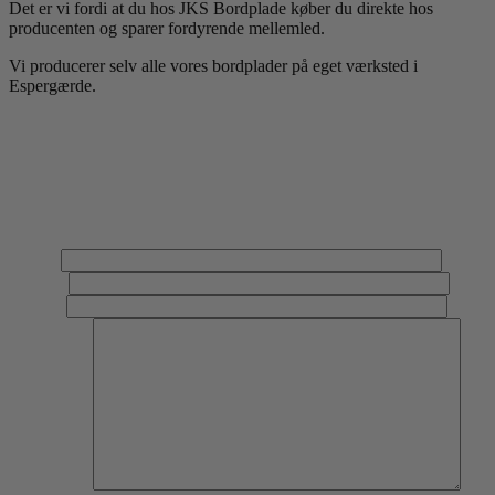
Det er vi fordi at du hos JKS Bordplade køber du direkte hos
producenten og sparer fordyrende mellemled.
Vi producerer selv alle vores bordplader på eget værksted i
Espergærde.
Har du en opgave kontakt os her
Har du en opgave, et projekt eller spørgsmål til vores løsninger, er
du velkommen til at kontakte os gennem denne formular eller ringe
til os på 70 444 111. Ønsker du at beregne en pris ud fra dine
ønsker, kan du bruge vores beregner til at finde prisen på.
Navn*
E-mail*
Telefon
Din besked