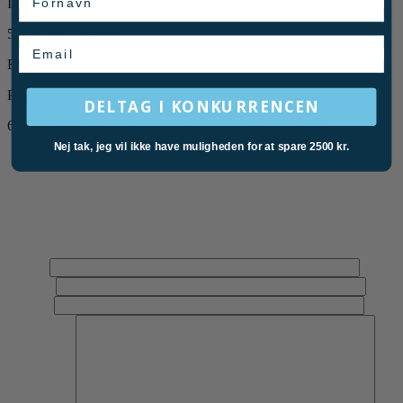
Indre mål
500 x 400 x 190mm
Email
FARVE
Pris
DELTAG I KONKURRENCEN
6.795 DKK inkl. udskæring og integrering i bordpladen.
Nej tak, jeg vil ikke have muligheden for at spare 2500 kr.
Har du en opgave kontakt os her
Har du en opgave, et projekt eller spørgsmål til vores løsninger, er
du velkommen til at kontakte os gennem denne formular eller ringe
til os på 70 444 111. Ønsker du at beregne en pris ud fra dine
ønsker, kan du bruge vores beregner til at finde prisen på.
Navn*
E-mail*
Telefon