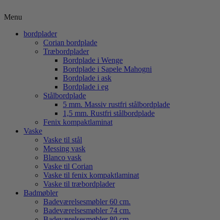
Menu
bordplader
Corian bordplade
Træbordplader
Bordplade i Wenge
Bordplade i Sapele Mahogni
Bordplade i ask
Bordplade i eg
Stålbordplade
5 mm. Massiv rustfri stålbordplade
1,5 mm. Rustfri stålbordplade
Fenix kompaktlaminat
Vaske
Vaske til stål
Messing vask
Blanco vask
Vaske til Corian
Vaske til fenix kompaktlaminat
Vaske til træbordplader
Badmøbler
Badeværelsesmøbler 60 cm.
Badeværelsesmøbler 74 cm.
Badeværelsesmøbler 80 cm.