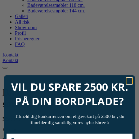
Badeværelsesmøbler 118 cm.
Badeværelsesmøbler 144 cm.
Galleri
All risk
Showroom
Profil
Prisberegner
FAQ
Kontakt
Kontakt
VIL DU SPARE 2500 KR.
Blanco Subline 500 U UXI i
PÅ DIN BORDPLADE?
sort
Tilmeld dig konkurrencen om et gavekort på 2500 kr., du
Materiale
tilmelder dig samtidig vores nyhedsbrev⭐
Komposit
Foravn